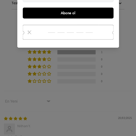
Teslimat & İade
Müşteri Değerlendirmeleri
5 üzerinden 5.00
1 değerlendirmeye dayanmaktadır
1
0
0
0
0
Sort by
20/03/2025
Nilhan Y.