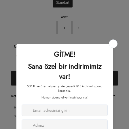
Standart
Adet
-
+
Güvenli Alışveriş
Sepete Ekle
Detaylar
Mat, 40 Den soket çorap.
%85 NAYLON %15 ELASTAN