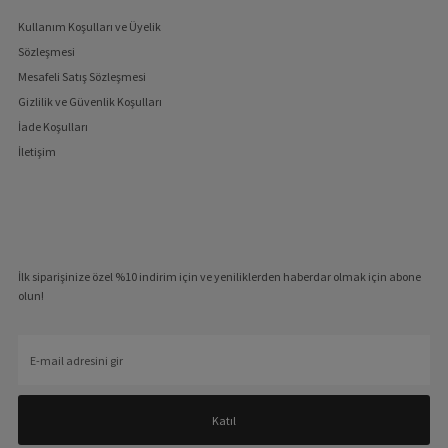
Kullanım Koşulları ve Üyelik
Sözleşmesi
Mesafeli Satış Sözleşmesi
Gizlilik ve Güvenlik Koşulları
İade Koşulları
İletişim
İlk siparişinize özel %10 indirim için ve yeniliklerden haberdar olmak için abone
olun!
E-
mail
adresini
gir
Katıl