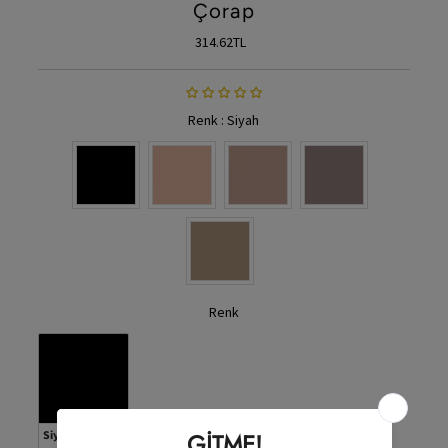
Çorap
Fiyat
314.62TL
Renk
:
Siyah
Renk
Renk
Renk
Siyah