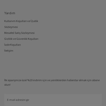
Yardım
Kullanım Koşulları ve Üyelik
Sözleşmesi
Mesafeli Satış Sözleşmesi
Gizlilik ve Güvenlik Koşulları
İade Koşulları
İletişim
İlk siparişinize özel %10 indirim için ve yeniliklerden haberdar olmak için abone
olun!
E-
mail
adresini