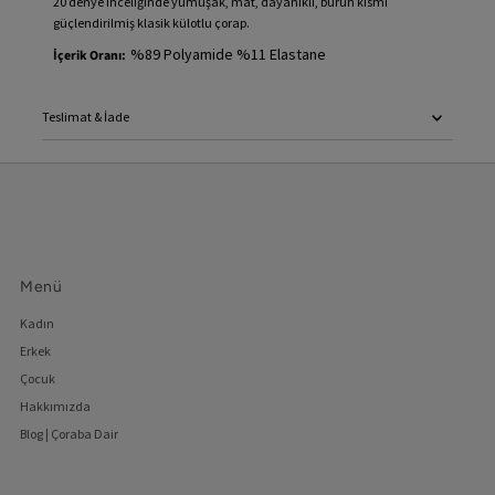
20 denye inceliğinde yumuşak, mat, dayanıklı, burun kısmı
güçlendirilmiş klasik külotlu çorap.
%89 Polyamide %11 Elastane
İçerik Oranı:
Teslimat & İade
Menü
Kadın
Erkek
Çocuk
Hakkımızda
Blog | Çoraba Dair