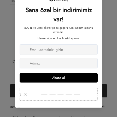
314.62TL
Beden
Beden
1
2
3
Adet
-
+
Güvenli Alışveriş
Sepete Ekle
Detaylar