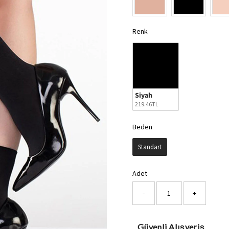
Renk
Renk
Siyah
219.46TL
Beden
Beden
Standart
Adet
-
+
Güvenli Alışveriş