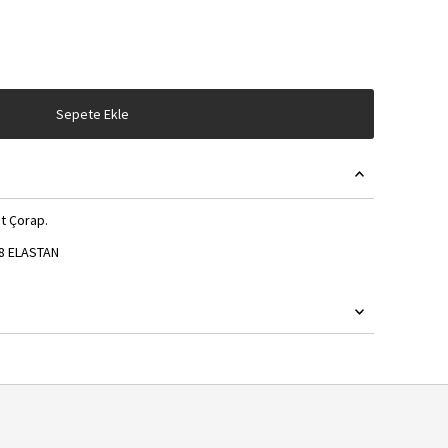
Sepete Ekle
et Çorap.
8 ELASTAN